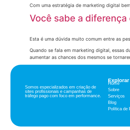
Com uma estratégia de marketing digital bem 
Você sabe a diferença 
Esta é uma dúvida muito comum entre as pes
Quando se fala em marketing digital, essas du
aumentar as chances dos mesmos se tornarem 
Explorar
Home
Somos especializados em criação de
Sobre
sites profissionais e campanhas de
tráfego pago com foco em performance.
Serviços
Blog
Política de