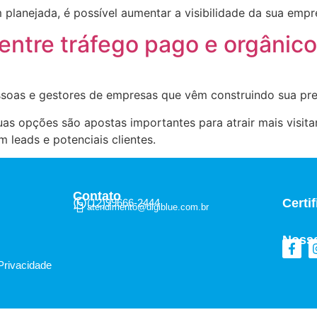
planejada, é possível aumentar a visibilidade da sua empre
entre tráfego pago e orgânic
soas e gestores de empresas que vêm construindo sua pre
as opções são apostas importantes para atrair mais visitant
leads e potenciais clientes.
Contato
Certi
(12)99666-2444
atendimento@digiblue.com.br
Noss
 Privacidade